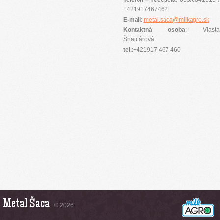
Telefón – recepcia
: 055/6841513 /
+421917467462
E-mail
:
metal.saca@milkagro.sk
Kontaktná osoba
: Vlasta
Šnajdárová
tel.
:+421917 467 460
Metal Šaca
© 2026