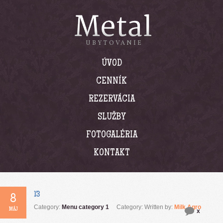
UBYTOVANIE
ÚVOD
CENNÍK
REZERVÁCIA
SLUŽBY
FOTOGALÉRIA
KONTAKT
8
Category:
Menu category 1
Category: Written by:
Milk Agro
MÁJ
x