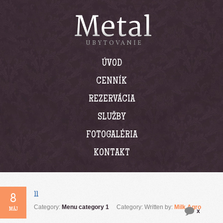
UBYTOVANIE
ÚVOD
CENNÍK
REZERVÁCIA
SLUŽBY
FOTOGALÉRIA
KONTAKT
8
Category:
Menu category 1
Category: Written by:
Milk Agro
MÁJ
x