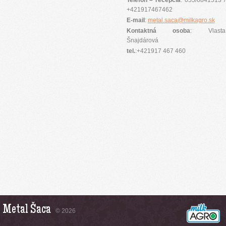
Telefón – recepcia
: 055/6841513 /
+421917467462
E-mail
:
metal.saca@milkagro.sk
Kontaktná osoba
: Vlasta
Šnajdárová
tel.
:+421917 467 460
Metal Šaca
© 2026