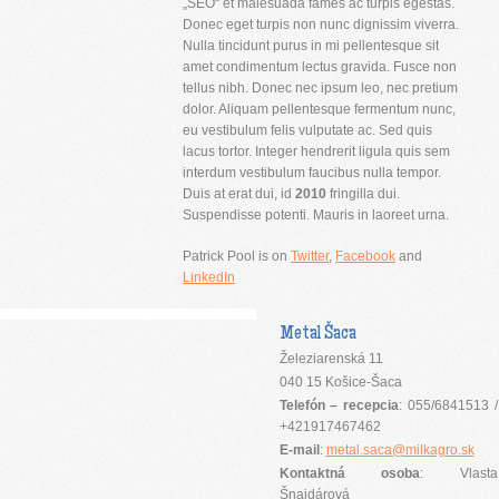
„SEO“ et malesuada fames ac turpis egestas.
Donec eget turpis non nunc dignissim viverra.
Nulla tincidunt purus in mi pellentesque sit
amet condimentum lectus gravida. Fusce non
tellus nibh. Donec nec ipsum leo, nec pretium
dolor. Aliquam pellentesque fermentum nunc,
eu vestibulum felis vulputate ac. Sed quis
lacus tortor. Integer hendrerit ligula quis sem
interdum vestibulum faucibus nulla tempor.
Duis at erat dui, id
2010
fringilla dui.
Suspendisse potenti. Mauris in laoreet urna.
Patrick Pool is on
Twitter
,
Facebook
and
LinkedIn
Metal Šaca
Železiarenská 11
040 15 Košice-Šaca
Telefón – recepcia
: 055/6841513 /
+421917467462
E-mail
:
metal.saca@milkagro.sk
Kontaktná osoba
: Vlasta
Šnajdárová