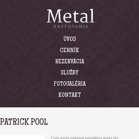
UBYTOVANIE
ÚVOD
CENNÍK
REZERVÁCIA
SLUŽBY
FOTOGALÉRIA
KONTAKT
PATRICK POOL
Cum sociis natoque penatibus agnis dis