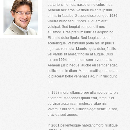
parturient montes, nascetur ridiculus mus.
Aenean nec eros. Vestibulum ante ipsum
primis in faucibu. Suspendisse congue
1986
viverra nunc sed ultrices. Aliquam erat
volutpat. Sed feugiat semper elit nec
euismod. Cras pretium ultricies adipiscing.
Etiam id dolor ligula. Sed feugiat pretium
scelerisque. Vestibulum porta nisi in purus
egestas vehicula. Mauris ligula dolor, facilisis
vel varius sit amet, fringilla at augue. Duis
rutrum
1994
elementum sem a venenatis.
Aenean justo neque, auctor eu semper eget,
sollicitudin in diam. Mauris mattis porta quam,
id placerat tortor venenatis ac. In in tincidunt
leo.
In 1998 morbi ullamcorper ullamcorper turpis
at ornare. Maecenas quam erat, tempus et
pulvinar accumsan, molestie vitae nisi.
Vivamus dui sem, ultricies eget vehicula sed,
gravida sed augue.
In
2001
pellentesque habitant morbi tristique